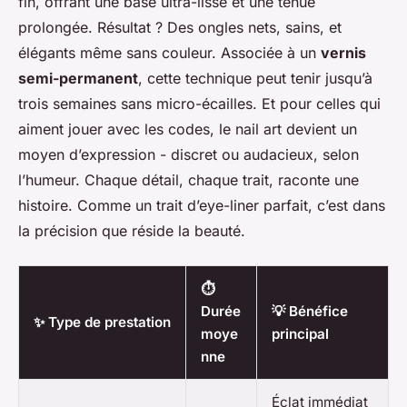
fin, offrant une base ultra-lisse et une tenue
prolongée. Résultat ? Des ongles nets, sains, et
élégants même sans couleur. Associée à un
vernis
semi-permanent
, cette technique peut tenir jusqu’à
trois semaines sans micro-écailles. Et pour celles qui
aiment jouer avec les codes, le nail art devient un
moyen d’expression - discret ou audacieux, selon
l’humeur. Chaque détail, chaque trait, raconte une
histoire. Comme un trait d’eye-liner parfait, c’est dans
la précision que réside la beauté.
⏱️
Durée
💡 Bénéfice
✨ Type de prestation
moye
principal
nne
Éclat immédiat