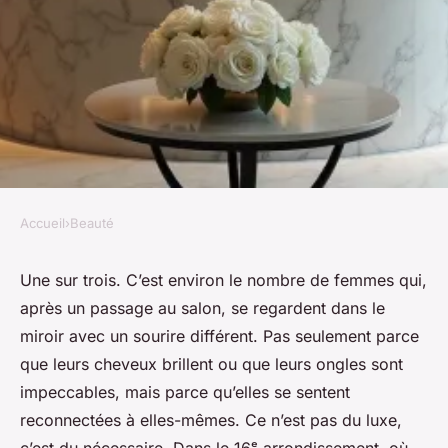
Accueil
›
Beauté
BEAUTÉ
Offrez-vous des soins de
Une sur trois. C’est environ le nombre de femmes qui,
après un passage au salon, se regardent dans le
beauté à Maison Nikita Paris
miroir avec un sourire différent. Pas seulement parce
16ᵉ
que leurs cheveux brillent ou que leurs ongles sont
impeccables, mais parce qu’elles se sentent
Isambard
•
06/03/2026 19:23
•
9 min de lecture
reconnectées
à elles-mêmes. Ce n’est pas du luxe,